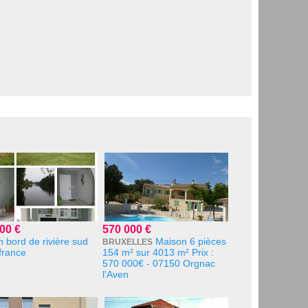
00 €
570 000 €
 bord de rivière sud
Maison 6 pièces
BRUXELLES
france
154 m² sur 4013 m² Prix :
570 000€ - 07150 Orgnac
l'Aven