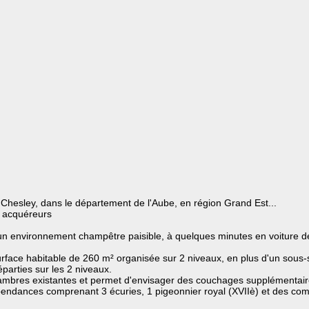
hesley, dans le département de l'Aube, en région Grand Est...
s acquéreurs
ns un environnement champêtre paisible, à quelques minutes en voiture d
rface habitable de 260 m² organisée sur 2 niveaux, en plus d'un sous-
parties sur les 2 niveaux.
ambres existantes et permet d'envisager des couchages supplémentair
épendances comprenant 3 écuries, 1 pigeonnier royal (XVIIè) et des c