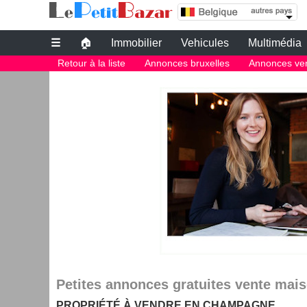
le bon coin belgique | propriete a vendre en 
Leboncoin belgique
☰
🏠
Immobilier
Vehicules
Multimédia
Petites annonces gratuites
Retour à la liste
Annonces bruxelles
Annonces ven
Le bon coin belgique
petite annonce gratuite belgique
PETITES ANNONCES BELGIQUE
Le plus grand site de petites annonces pour des affaires d'occasion o
Le bon coin belgique
Des annonces et de bonnes affaires d'occasion. Insérez gratuitement u
belgique.
Le bon coin belgique
Petites annonces gratuites vente mais
PROPRIÉTÉ À VENDRE EN CHAMPAGNE