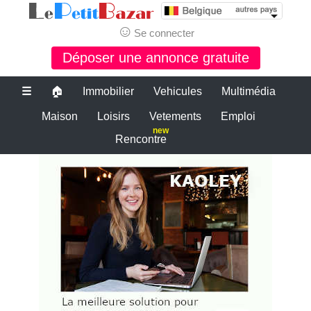
☺
Se connecter
Déposer une annonce gratuite
☰
🏠
Immobilier
Vehicules
Multimédia
Maison
Loisirs
Vetements
Emploi
new
Rencontre
Le bon coin belgique
PETITE ANNONCE GRATUITE BELGIQUE
PETITES ANNONCES BELGIQUE
Le plus grand site de petites annonces pour des affaires d'occasion ou
neuves. Publiez maintenant une petite annonce gratuite en Belgique.
LE BON COIN BELGIQUE
Des annonces et de bonnes affaires d'occasion. Insérez gratuitement
une annonce gratuite pour la belgique. Achetez ou vendez votre
voiture d'occasion, moto, équipements enfants ou maison sur le petit
bazar belgique.
Le bon coin belgique