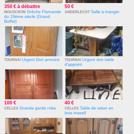
350 € à débattre
50 €
Drêche Flamande
Salle à manger
MOUSCRON
ANDERLECHT
du 19ème siècle (Grand
Buffet)
Urgent Don armoire
Urgent don table
TOURNAI
TOURNAI
d'appoint
100 €
40 €
Grande garde robe
Table de salon en
CELLES
CELLES
bois massif