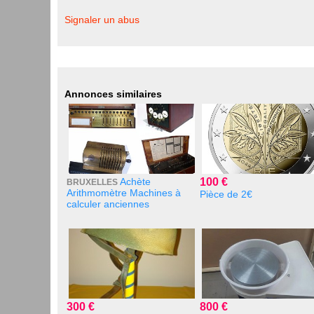
Signaler un abus
Annonces similaires
Achète
100 €
BRUXELLES
Arithmomètre Machines à
Pièce de 2€
calculer anciennes
300 €
800 €