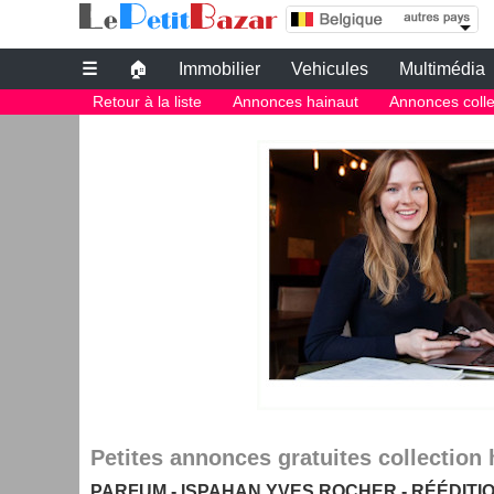
le bon coin belgique | parfum ispahan yves roch
Leboncoin belgique
☰
🏠
Immobilier
Vehicules
Multimédia
Petites annonces gratuites
Retour à la liste
Annonces hainaut
Annonces colle
Le bon coin belgique
petite annonce gratuite belgique
PETITES ANNONCES BELGIQUE
Le plus grand site de petites annonces pour des affaires d'occasion o
Le bon coin belgique
Des annonces et de bonnes affaires d'occasion. Insérez gratuitement u
belgique.
Le bon coin belgique
Petites annonces gratuites collection 
PARFUM - ISPAHAN YVES ROCHER - RÉÉDITI