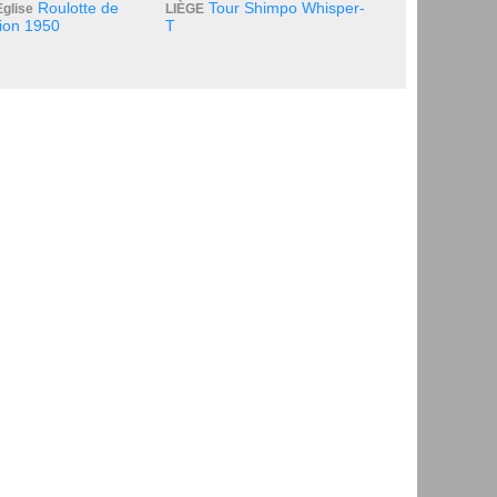
Roulotte de
Tour Shimpo Whisper-
Eglise
LIÈGE
tion 1950
T