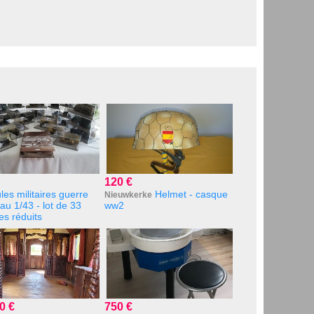
120 €
les militaires guerre
Helmet - casque
Nieuwkerke
au 1/43 - lot de 33
ww2
s réduits
0 €
750 €