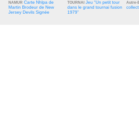
Carte Nhlpa de
Jeu “Un petit tour
NAMUR
TOURNAI
Autre-
Martin Brodeur de New
dans le grand tournai fusion
collec
Jersey Devils Signée
1979”