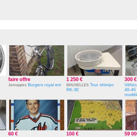
faire offre
1 250 €
300 €
Burgers royal enr
Tour shimpo
Véhicu
Jemappes
BRUXELLES
RK-3E
40-45 
modèle
60 €
100 €
59 00