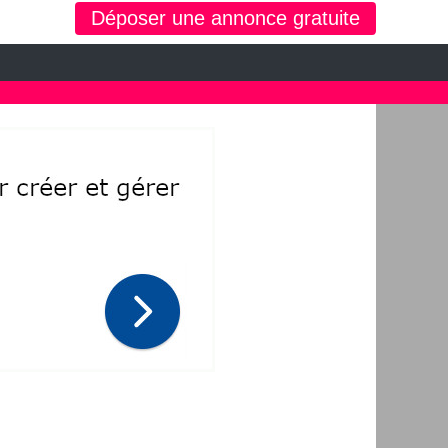
r | annonce hainaut collection
Déposer une annonce gratuite
 d'occasion, moto, équipements enfants ou maison sur le petit bazar