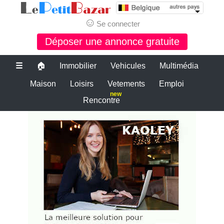
☺
Se connecter
Déposer une annonce gratuite
☰
🏠
Immobilier
Vehicules
Multimédia
Maison
Loisirs
Vetements
Emploi
new
Rencontre
Le bon coin belgique
PETITE ANNONCE GRATUITE BELGIQUE
PETITES ANNONCES BELGIQUE
Le plus grand site de petites annonces pour des affaires d'occasion ou
neuves. Publiez maintenant une petite annonce gratuite en Belgique.
LE BON COIN BELGIQUE
Des annonces et de bonnes affaires d'occasion. Insérez gratuitement
une annonce gratuite pour la belgique. Achetez ou vendez votre
voiture d'occasion, moto, équipements enfants ou maison sur le petit
bazar belgique.
Le bon coin belgique