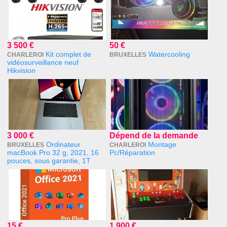
3 500 €
50 €
Kit complet de
Watercooling
CHARLEROI
BRUXELLES
vidéosurveillance neuf
Hikvision
3 000 €
Dépend de la demande
Ordinateur
Montage
BRUXELLES
CHARLEROI
macBook Pro 32 g, 2021, 16
Pc/Réparation
pouces, sous garantie, 1T
15 €
1 900 €