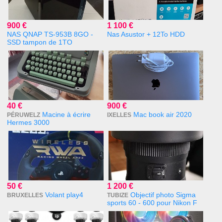
900 €
1 100 €
NAS QNAP TS-953B 8GO -
Nas Asustor + 12To HDD
SSD tampon de 1TO
40 €
900 €
Macine à écrire
Mac book air 2020
PÉRUWELZ
IXELLES
Hermes 3000
50 €
1 200 €
Volant play4
Objectif photo Sigma
BRUXELLES
TUBIZE
sports 60 - 600 pour Nikon F