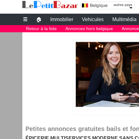
le bon coin belgique | epicerie multiservices 
commerces
Leboncoin belgique
☰
🏠
Immobilier
Vehicules
Multimédia
Petites annonces gratuites
Retour à la liste
Annonces hors belgique
Annonces
Le bon coin belgique
petite annonce gratuite belgique
PETITES ANNONCES BELGIQUE
Le plus grand site de petites annonces pour des affaires d'occasion o
Le bon coin belgique
Des annonces et de bonnes affaires d'occasion. Insérez gratuitement u
belgique.
Le bon coin belgique
Petites annonces gratuites bails et 
ÉPICERIE MULTISERVICES MODERNE SANS C