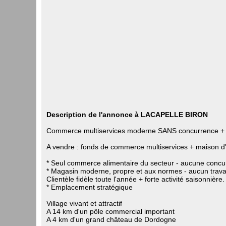
Description de l'annonce à LACAPELLE BIRON
Commerce multiservices moderne SANS concurrence + m
A vendre : fonds de commerce multiservices + maison d'h
* Seul commerce alimentaire du secteur - aucune concur
* Magasin moderne, propre et aux normes - aucun travau
Clientèle fidèle toute l'année + forte activité saisonnière.
* Emplacement stratégique
Village vivant et attractif
A 14 km d'un pôle commercial important
A 4 km d'un grand château de Dordogne