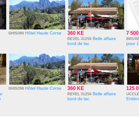
Hôtel Haute Corse
360 KE
7 500
GHISONI
Belle affaire
REVEL 31250
BRUXE
bord de lac
pour 1
Hôtel Haute Corse
360 KE
125 0
GHISONI
ar
Belle affaire
REVEL 31250
UCCL
e
bord de lac
Entiè