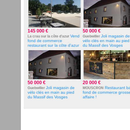
145 000 €
50 000 €
Vend
Joli magasin de
La crau sur la côte d'azur
Guebwiller
fond de commerce
vélo clés en main au pied
restaurant sur la côte d'azur
du Massif des Vosges
50 000 €
20 000 €
Joli magasin de
Restaurant b
Guebwiller
MOUSCRON
vélo clés en main au pied
fond de commerce gross
du Massif des Vosges
affaire !