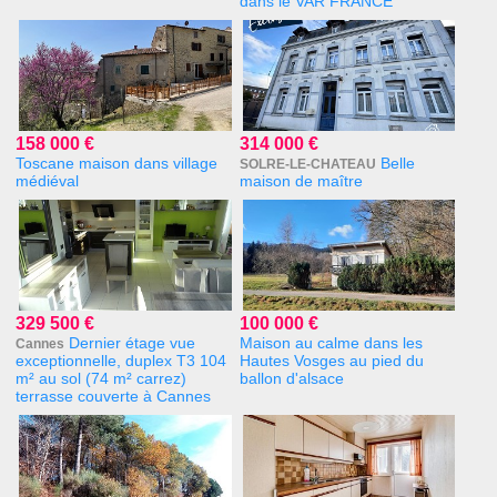
dans le VAR FRANCE
158 000 €
314 000 €
Toscane maison dans village
Belle
SOLRE-LE-CHATEAU
médiéval
maison de maître
329 500 €
100 000 €
Dernier étage vue
Maison au calme dans les
Cannes
exceptionnelle, duplex T3 104
Hautes Vosges au pied du
m² au sol (74 m² carrez)
ballon d'alsace
terrasse couverte à Cannes