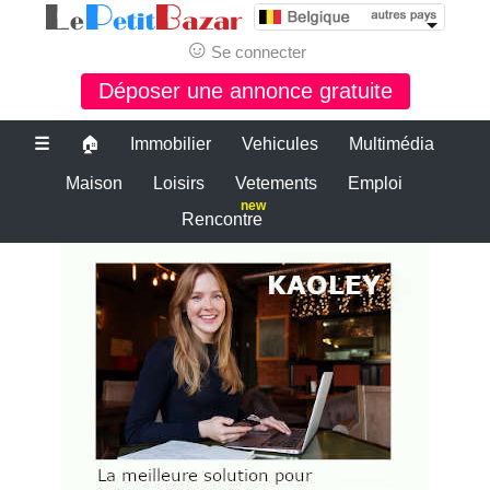
☺
Se connecter
Déposer une annonce gratuite
☰
🏠
Immobilier
Vehicules
Multimédia
Maison
Loisirs
Vetements
Emploi
new
Rencontre
Le bon coin belgique
PETITE ANNONCE GRATUITE BELGIQUE
PETITES ANNONCES BELGIQUE
Le plus grand site de petites annonces pour des affaires d'occasion ou
neuves. Publiez maintenant une petite annonce gratuite en Belgique.
LE BON COIN BELGIQUE
Des annonces et de bonnes affaires d'occasion. Insérez gratuitement
une annonce gratuite pour la belgique. Achetez ou vendez votre
voiture d'occasion, moto, équipements enfants ou maison sur le petit
bazar belgique.
Le bon coin belgique