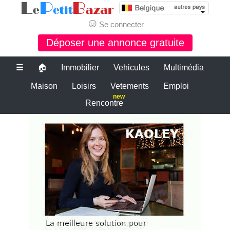
☺
Se connecter
Déposer une annonce gratuite
☰
🏠
Immobilier
Vehicules
Multimédia
Maison
Loisirs
Vetements
Emploi
new
Rencontre
Le bon coin belgique
PETITE ANNONCE GRATUITE BELGIQUE
PETITES ANNONCES BELGIQUE
Le plus grand site de petites annonces pour des affaires d'occasion ou
neuves. Publiez maintenant une petite annonce gratuite en Belgique.
LE BON COIN BELGIQUE
Des annonces et de bonnes affaires d'occasion. Insérez gratuitement
une annonce gratuite pour la belgique. Achetez ou vendez votre
voiture d'occasion, moto, équipements enfants ou maison sur le petit
bazar belgique.
Le bon coin belgique