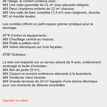
Ã€ l'étage, le confort continue avec :
â€¢ Une suite parentale de 21 m² avec placards intégrés,
â€¢ Deux chambres enfants de 12 m² chacune,
â€¢ Une salle de bain complète (7,4 m²) avec baignoire, douche,
WC et meuble lavabo.
Les combles offrent un petit espace grenier pratique pour le
stockage.
ðŸ”¥ Confort et équipements :
â€¢ Chauffage central au mazout,
â€¢ Poêle à pellets neuf,
â€¢ Volets électriques sur trois façades.
ðŸŒ³ Extérieur :
Le bien est implanté sur un terrain arboré de 9 ares, entièrement
aménagé et facile d'entretien :
â€¢ Abri de jardin (9 m²),
â€¢ Carport et armoire extérieure attenants à la buanderie,
â€¢ Tondeuse robot récente,
â€¢ Grande terrasse de 24 m² équipée d'une banne électrique
pour vos moments de détente ensoleillés.
Signaler un abus