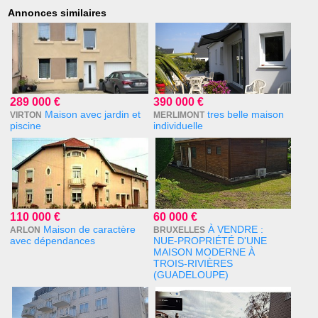
Annonces similaires
289 000 €
390 000 €
Maison avec jardin et
tres belle maison
VIRTON
MERLIMONT
piscine
individuelle
110 000 €
60 000 €
Maison de caractère
À VENDRE :
ARLON
BRUXELLES
avec dépendances
NUE-PROPRIÉTÉ D'UNE
MAISON MODERNE À
TROIS-RIVIÈRES
(GUADELOUPE)