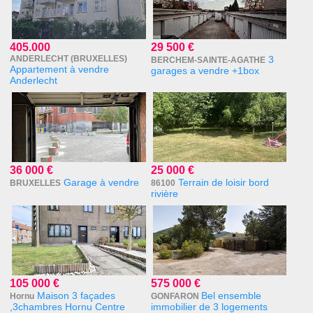
405.000
29 500 €
ANDERLECHT (BRUXELLES)
3
BERCHEM-SAINTE-AGATHE
Appartement à vendre
garages a vendre +1box
Anderlecht
36 000 €
25 000 €
Garage à vendre
Terrain de loisir bord
BRUXELLES
86100
rivière
105 000 €
575 000 €
Maison 3 façades
Bel ensemble
Hornu
GONFARON
,3chambres Hornu Centre
immobilier de 3 logements