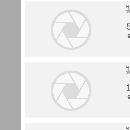
le
le
le