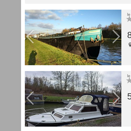
le
le