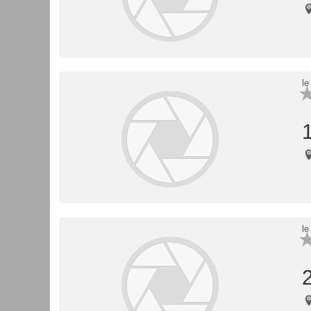
le
le