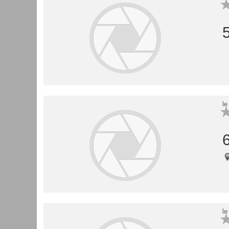
le
le