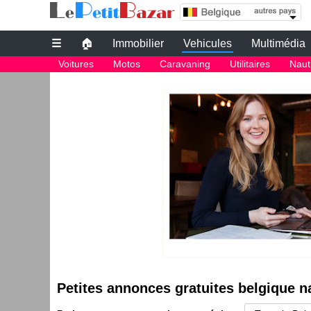
le bon coin belgique nautisme | Petites annon
Leboncoin belgique
☰
🏠
Immobilier
Vehicules
Multimédia
Petites annonces gratuites
Voitures
Motos
Caravaning
Utilitaires
Naut
Le bon coin belgique
petite annonce gratuite belgique
PETITES ANNONCES BELGIQUE
Le plus grand site de petites annonces pour des affaires d'occasion o
Le bon coin belgique
Des annonces et de bonnes affaires d'occasion. Insérez gratuitement u
belgique.
Le bon coin belgique
Petites annonces gratuites belgique 