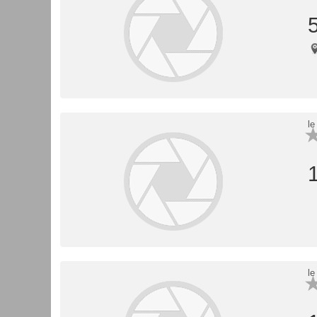
le
le