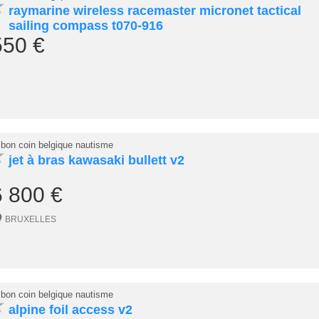
★
raymarine wireless racemaster micronet tactical
sailing compass t070-916
550 €
 bon coin belgique nautisme
★
jet à bras kawasaki bullett v2
6 800 €
BRUXELLES
 bon coin belgique nautisme
★
alpine foil access v2