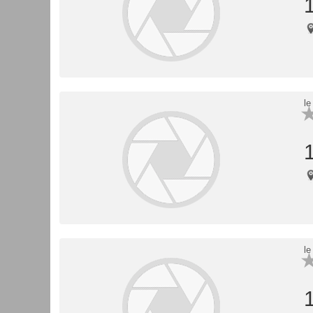
le
le