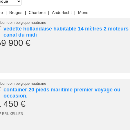
ge
|
Bruges
|
Charleroi
|
Anderlecht
|
Mons
 bon coin belgique nautisme
★
vedette hollandaise habitable 14 mètres 2 moteurs
canal du midi
59 900 €
 bon coin belgique nautisme
★
container 20 pieds maritime premier voyage ou
occasion.
1 450 €
BRUXELLES