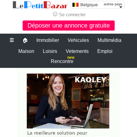
☺
Se connecter
Déposer une annonce gratuite
☰
🏠
Immobilier
Vehicules
Multimédia
Maison
Loisirs
Vetements
Emploi
new
Rencontre
Le bon coin belgique
petite annonce gratuite belgique
PETITES ANNONCES BELGIQUE
Le plus grand site de petites annonces pour des affaires d'occasion ou
neuves. Publiez maintenant une petite annonce gratuite en Belgique.
Le bon coin belgique
Des annonces et de bonnes affaires d'occasion. Insérez gratuitement
une annonce gratuite pour la belgique. Achetez ou vendez votre
voiture d'occasion, moto, équipements enfants ou maison sur le petit
bazar belgique.
Le bon coin belgique