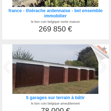
france - thiérache ardennaise - bel ensemble
immobilier
le bon coin belgique vente maison
269 850 €
★
5 garages sur terrain à bâtir
le bon coin belgique ameublement
78 000 €