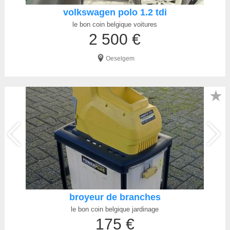
volkswagen polo 1.2 tdi
le bon coin belgique voitures
2 500 €
Oeselgem
★
broyeur de branches
le bon coin belgique jardinage
175 €