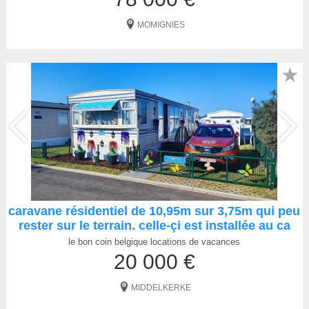
MOMIGNIES
★
caravane résidentiel de 10,95m sur 3,75m qui peu
rester sur le terrain. celle-çi est installée au ca
le bon coin belgique locations de vacances
20 000 €
MIDDELKERKE