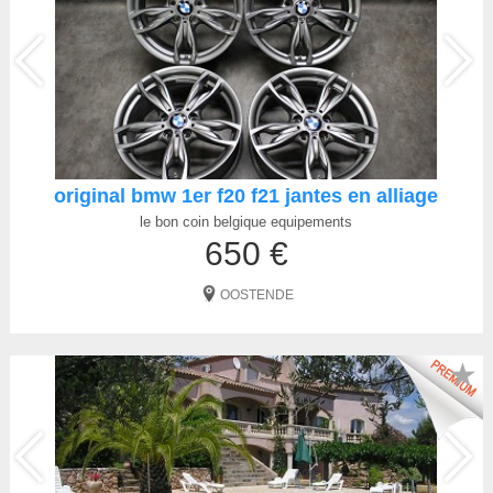
original bmw 1er f20 f21 jantes en alliage
le bon coin belgique equipements
650 €
OOSTENDE
★