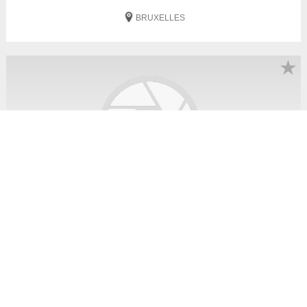
BRUXELLES
★
Petite annonce gratuite ameublement
maison rekkem 140m² (limite mouscron)
190 000 €
Rekkem