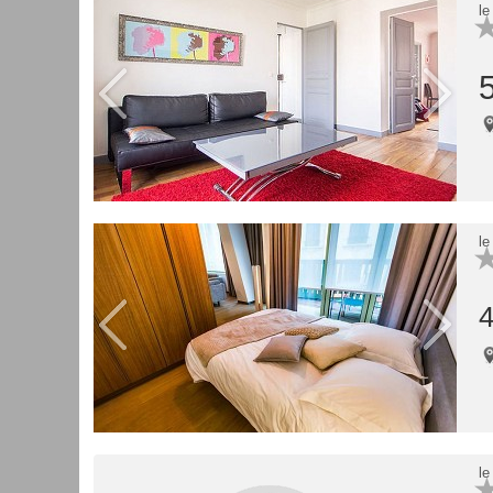
le
le
4
le