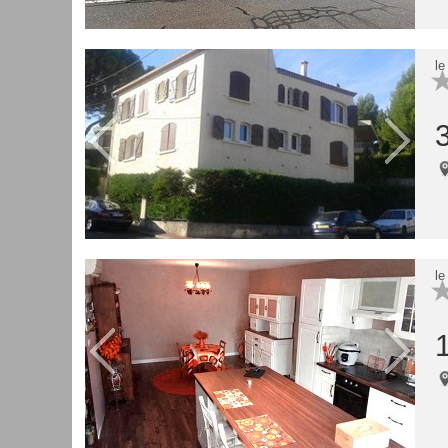
le
le