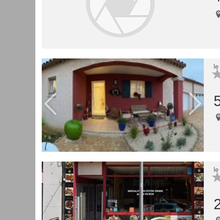
le
le