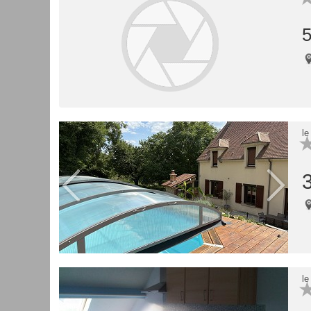
5
le
le