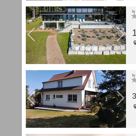
le
le
3