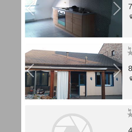
7
le
8
le
4