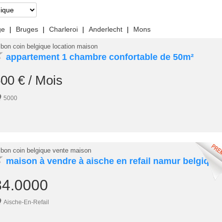
ge
|
Bruges
|
Charleroi
|
Anderlecht
|
Mons
 bon coin belgique location maison
★
appartement 1 chambre confortable de 50m²
00 € / Mois
5000
 bon coin belgique vente maison
★
maison à vendre à aische en refail namur belgique
34.0000
Aische-En-Refail