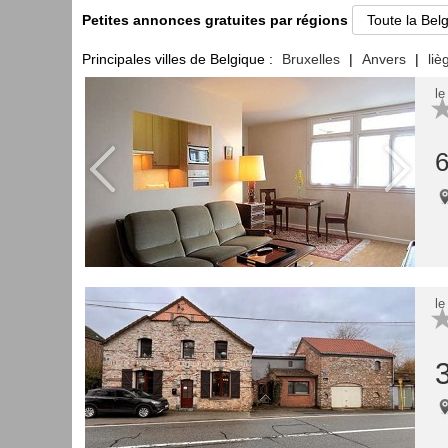
Petites annonces gratuites par régions
Principales villes de Belgique :
Bruxelles
|
Anvers
|
liè
le
6
le