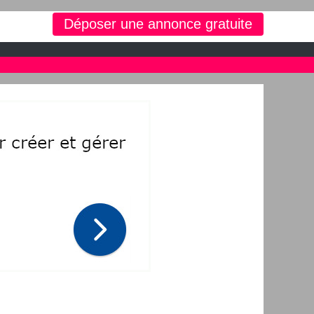
vresse sur semois immobilier
Déposer une annonce gratuite
 d'occasion, moto, équipements enfants ou maison sur le petit bazar