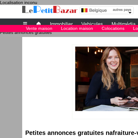
Localisation inconu
le bon coin nafraiture vresse sur semois immob
Leboncoin belgique
☰
🏠
Immobilier
Vehicules
Multimédia
Vente maison
Location maison
Colocations
Lo
Petites annonces gratuites
Le bon coin belgique
petite annonce gratuite belgique
PETITES ANNONCES BELGIQUE
Le plus grand site de petites annonces pour des affaires d'occasion o
Le bon coin belgique
Des annonces et de bonnes affaires d'occasion. Insérez gratuitement u
belgique.
Le bon coin belgique
Petites annonces gratuites nafraiture