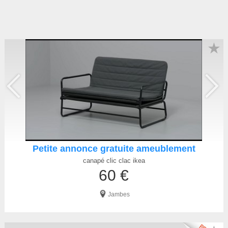
★
Petite annonce gratuite ameublement
canapé clic clac ikea
60 €
Jambes