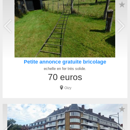
★
Petite annonce gratuite bricolage
echelle en fer très solide.
70 euros
Oizy
★