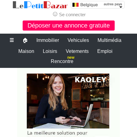
☺
Se connecter
Déposer une annonce gratuite
☰
🏠
Immobilier
Vehicules
Multimédia
Maison
Loisirs
Vetements
Emploi
new
Rencontre
Le bon coin belgique
petite annonce gratuite belgique
PETITES ANNONCES BELGIQUE
Le plus grand site de petites annonces pour des affaires d'occasion ou
neuves. Publiez maintenant une petite annonce gratuite en Belgique.
Le bon coin belgique
Des annonces et de bonnes affaires d'occasion. Insérez gratuitement
une annonce gratuite pour la belgique. Achetez ou vendez votre
voiture d'occasion, moto, équipements enfants ou maison sur le petit
bazar belgique.
Le bon coin belgique