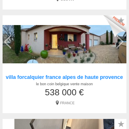
★
villa forcalquier france alpes de haute provence
le bon coin belgique vente maison
538 000 €
FRANCE
★