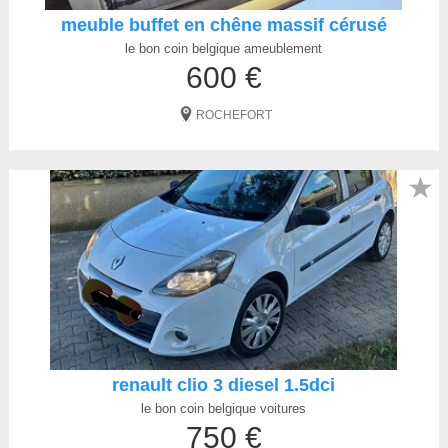
meuble buffet en chêne massif cérusé
le bon coin belgique ameublement
600 €
ROCHEFORT
★
renault clio 3 diesel 1.5dci
le bon coin belgique voitures
750 €