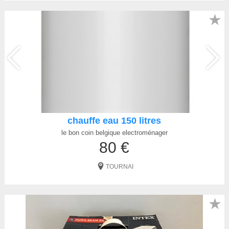
★
chauffe eau 150 litres
le bon coin belgique electroménager
80 €
TOURNAI
★