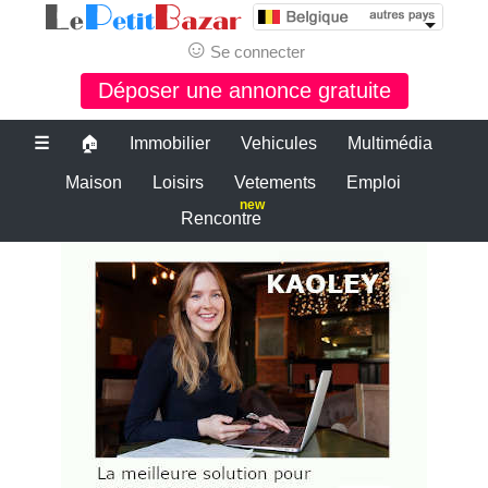
☺
Se connecter
Déposer une annonce gratuite
☰
🏠
Immobilier
Vehicules
Multimédia
Maison
Loisirs
Vetements
Emploi
new
Rencontre
Le bon coin belgique
petite annonce gratuite belgique
PETITES ANNONCES BELGIQUE
Le plus grand site de petites annonces pour des affaires d'occasion ou
neuves. Publiez maintenant une petite annonce gratuite en Belgique.
Le bon coin belgique
Des annonces et de bonnes affaires d'occasion. Insérez gratuitement
une annonce gratuite pour la belgique. Achetez ou vendez votre
voiture d'occasion, moto, équipements enfants ou maison sur le petit
bazar belgique.
Le bon coin belgique