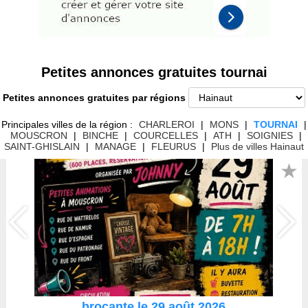
Petites annonces gratuites tournai
Petites annonces gratuites par régions
Principales villes de la région :
CHARLEROI
|
MONS
|
TOURNAI
|
MOUSCRON
|
BINCHE
|
COURCELLES
|
ATH
|
SOIGNIES
|
SAINT-GHISLAIN
|
MANAGE
|
FLEURUS
|
Plus de villes Hainaut
★
brocante le 29 août 2026