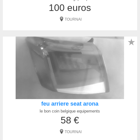
100 euros
TOURNAI
★
feu arriere seat arona
le bon coin belgique equipements
58 €
TOURNAI